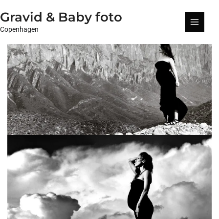
Gå
Gravid & Baby foto
til
indholdet
Main
Copenhagen
Menu